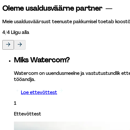
Oleme usaldusväärne partner 
 —
Meie usaldusväärsust teenuste pakkumisel toetab koostöö
4
/
4
Liigu alla
Miks Watercom?
Watercom on uuendusmeelne ja vastutustundlik ettevõ
tööandja. 
Loe ettevõttest
1
Ettevõttest