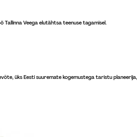
 Tallinna Veega elutähtsa teenuse tagamisel. 
te, üks Eesti suuremate kogemustega taristu planeerija, e