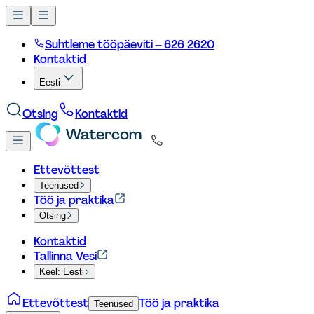
Suhtleme tööpäeviti – 626 2620
Kontaktid
Eesti
Otsing
Kontaktid
Ettevõttest
Teenused
Töö ja praktika
Otsing
Kontaktid
Tallinna Vesi
Keel: Eesti
Ettevõttest
Töö ja praktika
Teenused