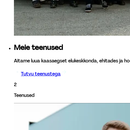
Meie teenused
Aitame luua kaasaegset elukeskkonda, ehitades ja h
Tutvu teenustega
2
Teenused