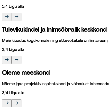
1
/
4
Liigu alla
Tulevikukindel ja inimsõbralik keskkond 
Meie lubadus kogukonnale ning ettevõtetele on linnaruum, m
2
/
4
Liigu alla
Oleme meeskond
 —
Näeme igas projektis inspiratsiooni ja võimalust lahendad
3
/
4
Liigu alla