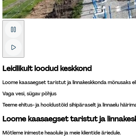
Leidlikult loodud keskkond
Loome kaasaegset taristut ja linnakeskkonda mõnusaks elu
Vaga vesi, sügav põhjus
Teeme ehitus- ja hooldustöid sihipäraselt ja linnaelu häirim
Loome kaasaegset taristut ja linnakes
Mõtleme inimeste heaolule ja meie klientide äriedule. 