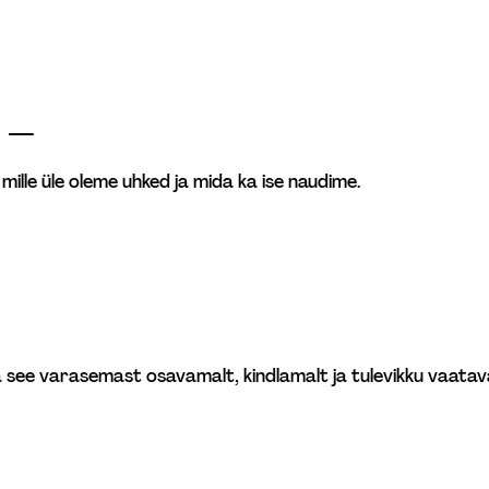
 
 —
ille üle oleme uhked ja mida ka ise naudime. 
a see varasemast osavamalt, kindlamalt ja tulevikku vaatava