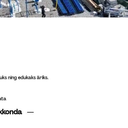
ks ning edukaks äriks.
ata 
kkonda  
 —