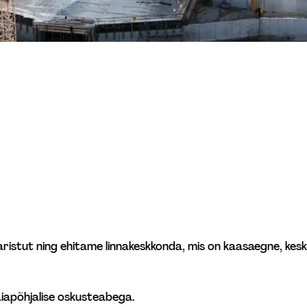
istut ning ehitame linnakeskkonda, mis on kaasaegne, keskko
iapõhjalise oskusteabega. 