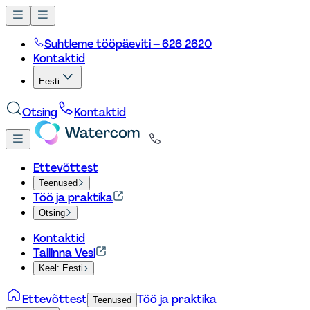
Suhtleme tööpäeviti – 626 2620
Kontaktid
Eesti
Otsing
Kontaktid
Ettevõttest
Teenused
Töö ja praktika
Otsing
Kontaktid
Tallinna Vesi
Keel: Eesti
Ettevõttest
Töö ja praktika
Teenused