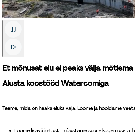
Et mõnusat elu ei peaks välja mõtlema
Alusta koostööd Watercomiga
Teeme, mida on heaks eluks vaja. Loome ja hooldame veetar
Loome lisaväärtust – nõustame suure kogemuse ja la