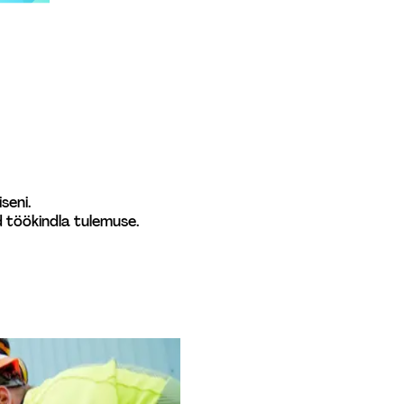
seni.
 töökindla tulemuse.