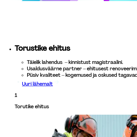
Torustike ehitus 
Täielik lahendus  – kinnistust magistraalini.
Usaldusväärne partner – ehitusest renoveerimi
Püsiv kvaliteet – kogemused ja oskused tagavad
Uuri lähemalt
1
Torutike ehitus