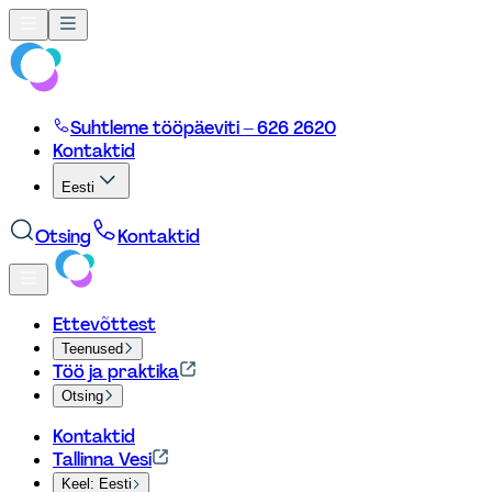
Suhtleme tööpäeviti – 626 2620
Kontaktid
Eesti
Otsing
Kontaktid
Ettevõttest
Teenused
Töö ja praktika
Otsing
Kontaktid
Tallinna Vesi
Keel: Eesti