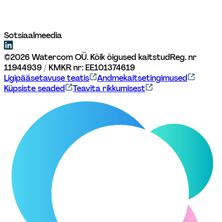
Sotsiaalmeedia
©
2026
Watercom OÜ. Kõik õigused kaitstud
Reg. nr 
11944939 / KMKR nr: EE101374619
Ligipääsetavuse teatis
Andmekaitsetingimused
Küpsiste seaded
Teavita rikkumisest