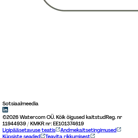
Sotsiaalmeedia
©
2026
Watercom OÜ. Kõik õigused kaitstud
Reg. nr 
11944939 / KMKR nr: EE101374619
Ligipääsetavuse teatis
Andmekaitsetingimused
Küpsiste seaded
Teavita rikkumisest