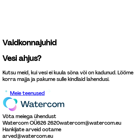
Torustike hooldusteenuste juht 
vilmar.kala@watercom.eu
5341 6662
Valdkonnajuhid
Vesi ahjus? 
Kutsu meid, kui vesi ei kuula sõna või on kadunud. Lööme 
korra majja ja pakume sulle kindlaid lahendusi.   
Meie teenused
Võta meiega ühendust
Watercom OÜ
626 2620
watercom@watercom.eu
Hankijate arveid ootame
arved@watercom.eu