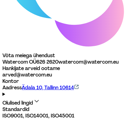
Võta meiega ühendust
Watercom OÜ
626 2620
watercom@watercom.eu
Hankijate arveid ootame
arved@watercom.eu
Kontor
Aadress
Ädala 10, Tallinn 10614
Olulised lingid
Standardid
ISO9001, ISO14001, ISO45001