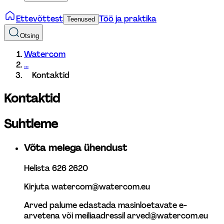
Ettevõttest
Töö ja praktika
Teenused
Otsing
Watercom
...
Kontaktid
Kontaktid
Suhtleme
Võta meiega ühendust
Helista 626 2620 
Kirjuta watercom@watercom.eu  
Arved palume edastada masinloetavate e-
arvetena või meiliaadressil arved@watercom.eu