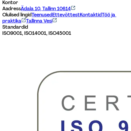
Kontor
Aadress
Ädala 10, Tallinn 10614
Olulised lingid
Teenused
Ettevõttest
Kontaktid
Töö ja 
praktika
Tallinna Vesi
Standardid
ISO9001, ISO14001, ISO45001