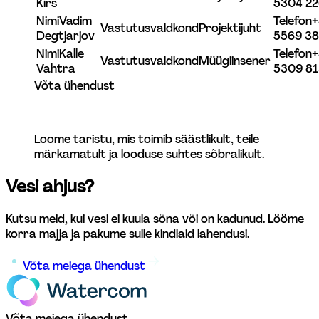
Kirs
5304 22
Nimi
Vadim 
Telefon
+
Vastutusvaldkond
Projektijuht
Degtjarjov
5569 38
Nimi
Kalle 
Telefon
+
Vastutusvaldkond
Müügiinsener
Vahtra
5309 81
Võta ühendust
Loome taristu, mis toimib säästlikult, teile 
märkamatult ja looduse suhtes sõbralikult. 
Vesi ahjus? 
Kutsu meid, kui vesi ei kuula sõna või on kadunud. Lööme 
korra majja ja pakume sulle kindlaid lahendusi.   
Võta meiega ühendust
Võta meiega ühendust