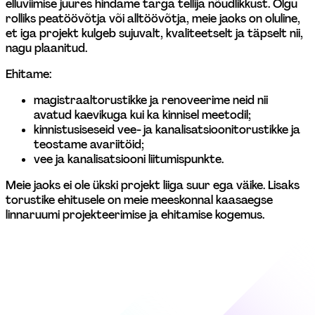
elluviimise juures hindame targa tellija nõudlikkust. Olgu 
rolliks peatöövõtja või alltöövõtja, meie jaoks on oluline, 
et iga projekt kulgeb sujuvalt, kvaliteetselt ja täpselt nii, 
nagu plaanitud. 
Ehitame:
magistraaltorustikke ja renoveerime neid nii 
avatud kaevikuga kui ka kinnisel meetodil; 
kinnistusiseseid vee- ja kanalisatsioonitorustikke ja 
teostame avariitöid; 
vee ja kanalisatsiooni liitumispunkte. 
Meie jaoks ei ole ükski projekt liiga suur ega väike. Lisaks 
torustike ehitusele on meie meeskonnal kaasaegse 
linnaruumi projekteerimise ja ehitamise kogemus.  