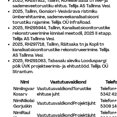
2025, RH287922, Tallinn, Rohelise aasa tn vee- ja 
sademeveetorustiku ehitus. Tellija AS Tallinna Vesi. 
2025, Tallinn, Gonsiori–Vesivärava ristmiku 
ümberehitamine, sademeveekanalisatsiooni 
torustiku rajamine. Tellija OÜ InfraRoad.
2025, RH295944, Tallinn, Kanalisatsioonitorustike 
rekonstrueerimine kinnisel meetodil, 2025 II etapp. 
Tellija AS Tallinna Vesi. 
2025, RH297718, Tallinn, Räitsaka tn ja Kopli tn 
kanalisatsioonitorustike rekonstrueerimine. Tellija 
AS Tallinna Vesi. 
2025, RH291063, Tabasalu aleviku Looduspargi 
põik ÜVK projekteerimis- ja ehitustööd. Tellija OÜ 
Strantum.
Nimi
Vastutusvaldkond
Telef
Nimi
Ingvar 
Vastutusvaldkond
Torustike 
Telefon
+
Kosarv
ehituse juht
5342 41
Nimi
Nikolai 
Telefon
+
Vastutusvaldkond
Projektijuht
Gorjuškin 
5309 14
Nimi
Raul 
Telefon
+
Vastutusvaldkond
Projektijuht