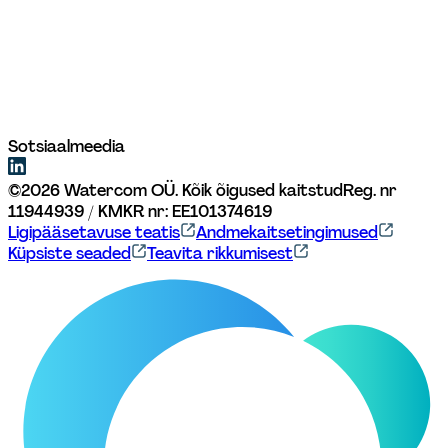
Sotsiaalmeedia
©
2026
Watercom OÜ. Kõik õigused kaitstud
Reg. nr 
11944939 / KMKR nr: EE101374619
Ligipääsetavuse teatis
Andmekaitsetingimused
Küpsiste seaded
Teavita rikkumisest