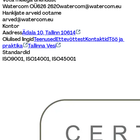
Watercom OÜ
626 2620
watercom@watercom.eu
Hankijate arveid ootame
arved@watercom.eu
Kontor
Aadress
Ädala 10, Tallinn 10614
Olulised lingid
Teenused
Ettevõttest
Kontaktid
Töö ja 
praktika
Tallinna Vesi
Standardid
ISO9001, ISO14001, ISO45001