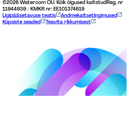
©
2026
Watercom OÜ. Kõik õigused kaitstud
Reg. nr 
11944939 / KMKR nr: EE101374619
Ligipääsetavuse teatis
Andmekaitsetingimused
Küpsiste seaded
Teavita rikkumisest