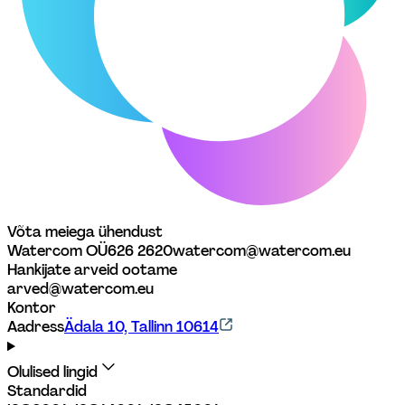
Võta meiega ühendust
Watercom OÜ
626 2620
watercom@watercom.eu
Hankijate arveid ootame
arved@watercom.eu
Kontor
Aadress
Ädala 10, Tallinn 10614
Olulised lingid
Standardid